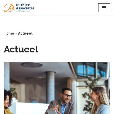
Ga
naar
de
inhoud
Home
»
Actueel
Actueel