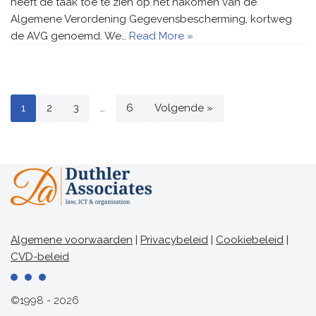
heeft de taak toe te zien op het nakomen van de
Algemene Verordening Gegevensbescherming, kortweg
de AVG genoemd. We…
Read More »
1
2
3
…
6
Volgende »
Algemene voorwaarden
|
Privacybeleid
|
Cookiebeleid
|
CVD-beleid
©1998 - 2026