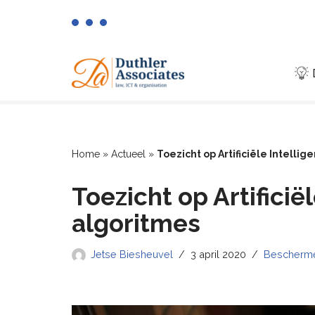
Ga
naar
de
inhoud
Home
»
Actueel
»
Toezicht op Artificiële Intellig
Toezicht op Artificiël
algoritmes
Jetse Biesheuvel
3 april 2020
Bescherm