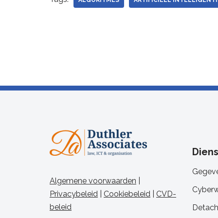
ALGORITMES
ARTIFICIËLE INTELLIGENTI
Dien
Gegeve
Algemene voorwaarden
|
Cyberw
Privacybeleid
|
Cookiebeleid
|
CVD-
beleid
Detach