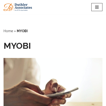
Ga
naar
de
inhoud
Home
»
MYOBI
MYOBI